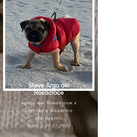
Steve Argo dei
Rosacroce
Agata dei Rosacroce x
Sigfrido's Masahiro
Maruyama
Nato il
29.07.2020