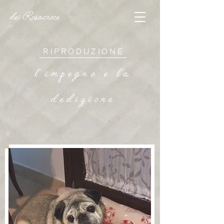
dei Rosacroce
RIPRODUZIONE
l'impegno e la
dedizione