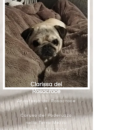
Clarissa dei
Rosacroce
Anastasia dei Rosacroce
x
Caruso del Poderuzzo
nella Terra Mezzo