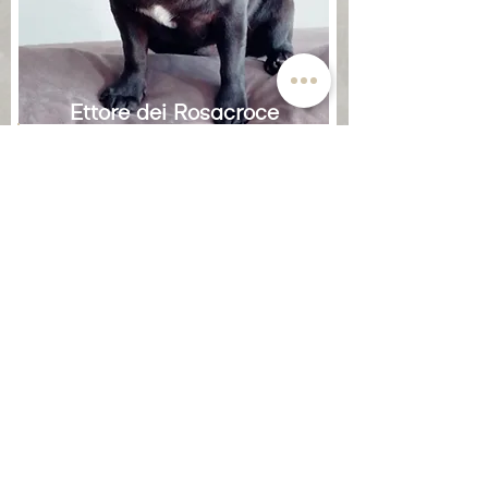
Ettore dei Rosacroce
Agata dei Rosacroce x
Sigfrido's Masahiro
Maruyama
Nato il
29.07.2020