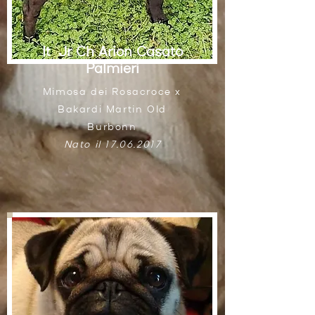
It Jr Ch Arion Casato
Palmieri
Mimosa dei Rosacroce x
Bakardi Martin Old
Burbonn
Nato il
17.06.2017