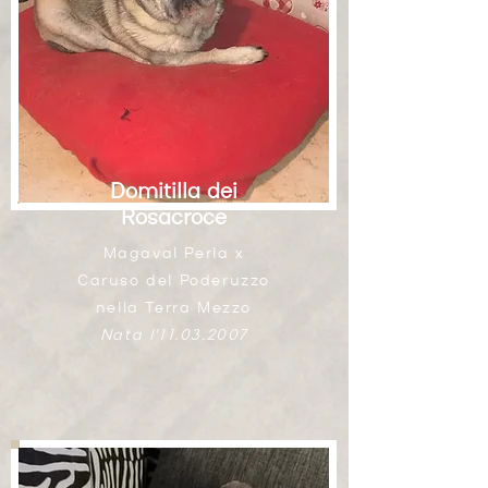
Domitilla dei
Rosacroce
Magaval Perla x
Caruso del Poderuzzo
nella Terra Mezzo
Nata l'
11.03.2007