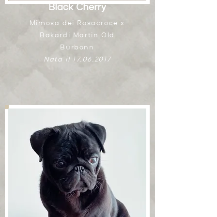
Black Cherry
Mimosa dei Rosacroce x
Bakardi Martin Old
Burbonn
Nata il
17.06.2017