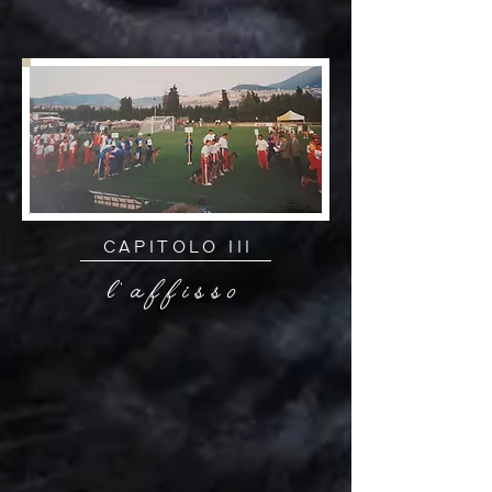
CAPITOLO III
l'affisso